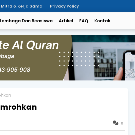
Mitra & Kerja Sama
Privacy Policy
Lembaga Dan Beasiswa
Artikel
FAQ
Kontak
ohkan
iumrohkan
0