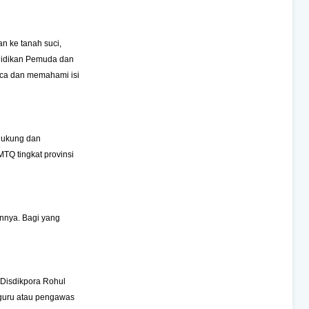
n ke tanah suci,
didikan Pemuda dan
aca dan memahami isi
dukung dan
TQ tingkat provinsi
annya. Bagi yang
 Disdikpora Rohul
 guru atau pengawas