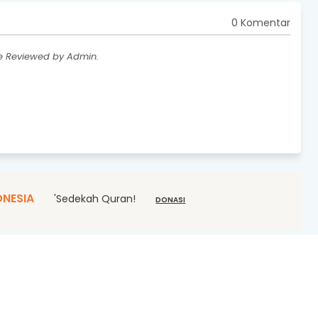
0 Komentar
re Reviewed by Admin.
ONESIA
'Sedekah Quran!
DONASI
yediakan informasi lengkap tentang
ahfizh, metode menghafal Al-Qur'an,
 serta program beasiswa tahfizh terbaik