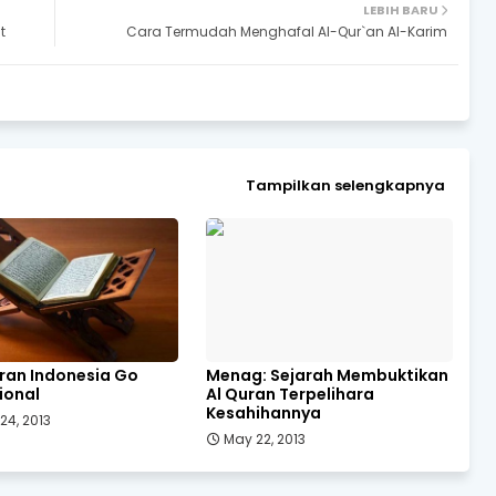
LEBIH BARU
t
Cara Termudah Menghafal Al-Qur`an Al-Karim
Tampilkan selengkapnya
uran Indonesia Go
Menag: Sejarah Membuktikan
ional
Al Quran Terpelihara
Kesahihannya
24, 2013
May 22, 2013