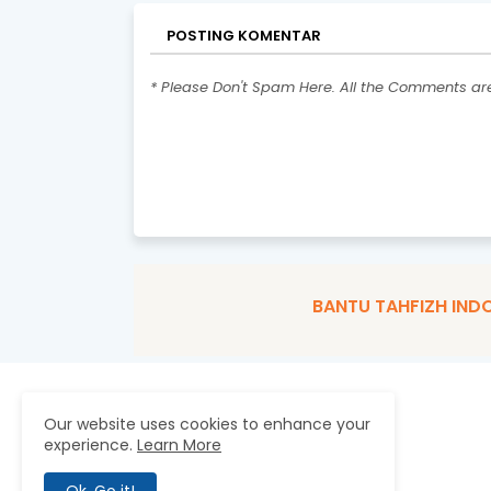
POSTING KOMENTAR
* Please Don't Spam Here. All the Comments a
BANTU TAHFIZH IND
ABOUT US
Our website uses cookies to enhance your
Pusat Tahfizh Nasional men
experience.
Learn More
pesantren tahfizh, rumah t
pelatihan pengajar tahfizh,