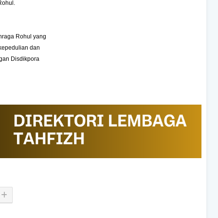
Rohul.
ahraga Rohul yang
 kepedulian dan
gan Disdikpora