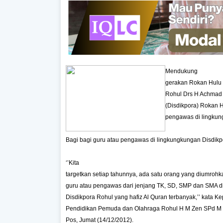
Mendukung
gerakan Rokan Hulu 
Rohul Drs H Achmad
(Disdikpora) Rokan 
pengawas di lingkun
Bagi bagi guru atau pengawas di lingkungkungan Disdikp
‘’Kita
targetkan setiap tahunnya, ada satu orang yang diumrohk
guru atau pengawas dari jenjang TK, SD, SMP dan SMA d
Disdikpora Rohul yang hafiz Al Quran terbanyak,’’ kata K
Pendidikan Pemuda dan Olahraga Rohul H M Zen SPd M M
Pos, Jumat (14/12/2012).