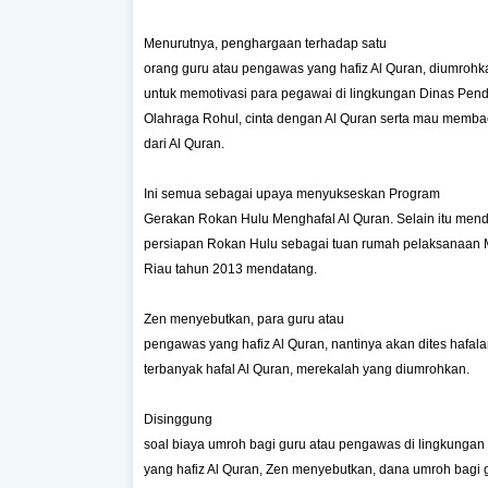
Menurutnya, penghargaan terhadap satu
orang guru atau pengawas yang hafiz Al Quran, diumrohka
untuk memotivasi para pegawai di lingkungan Dinas Pen
Olahraga Rohul, cinta dengan Al Quran serta mau memb
dari Al Quran.
Ini semua sebagai upaya menyukseskan Program
Gerakan Rokan Hulu Menghafal Al Quran. Selain itu men
persiapan Rokan Hulu sebagai tuan rumah pelaksanaan M
Riau tahun 2013 mendatang.
Zen menyebutkan, para guru atau
pengawas yang hafiz Al Quran, nantinya akan dites hafal
terbanyak hafal Al Quran, merekalah yang diumrohkan.
Disinggung
soal biaya umroh bagi guru atau pengawas di lingkungan
yang hafiz Al Quran, Zen menyebutkan, dana umroh bagi