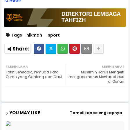
Sumber
Tags
hikmah
sport
LEBIH LAMA
LEBIH BARU
Fatih Seferagic, Pemuda Hafal
Muslimin Harus Mengerti
Quran yang Ganteng dan Gaul
mengapa harus Mentadabburi
al Qur’an
YOU MAY LIKE
Tampilkan selengkapnya