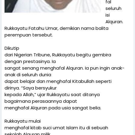
fal
seluruh
isi
Alquran.
Rukkayatu Fatahu Umar, demikian nama balita
perempuan tersebut.
Dikutip
dari Nigerian Tribune, Rukkayatu begitu gembira
dengan prestasinya. Ia
sangat senang menghafal Alquran. Ia pun ingin anak-
anak di seluruh dunia
dapat belajar dan menghafal Kitabullah seperti
dirinya. “Saya bersyukur
kepada Allah,” ujar Rukkayatu saat ditanya
bagaimana perasaannya dapat
menghafal Alquran pada usia sangat belia.
Rukkayatu mulai
menghafal kitab suci umat Islam itu di sebuah
sekolah Alquran milik